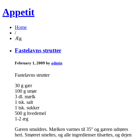
Appetit
Home
/
Æg
Fastelavns strutter
February 1, 2009 by
admin
Fastelavns strutter
30 g gær
100 g smør
3 dl. mælk
1 tsk. salt
1 tsk. sukker
500 g hvedemel
1-2 æg
Gæren smuldres. Mælken varmes til 35° og gæren udrøres
heri. Smørret smeltes, og alle ingredienser tilsættes, og dejen