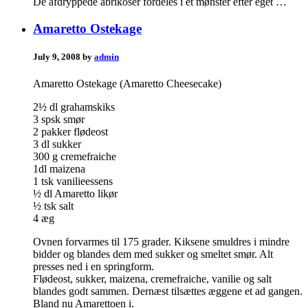
De afdryppede abrikoser fordeles i et mønster efter eget …
Amaretto Ostekage
July 9, 2008 by
admin
Amaretto Ostekage (Amaretto Cheesecake)
2½ dl grahamskiks
3 spsk smør
2 pakker flødeost
3 dl sukker
300 g cremefraiche
1dl maizena
1 tsk vanilieessens
½ dl Amaretto likør
½ tsk salt
4 æg
Ovnen forvarmes til 175 grader. Kiksene smuldres i mindre
bidder og blandes dem med sukker og smeltet smør. Alt
presses ned i en springform.
Flødeost, sukker, maizena, cremefraiche, vanilie og salt
blandes godt sammen. Dernæst tilsættes æggene et ad gangen.
Bland nu Amarettoen i.