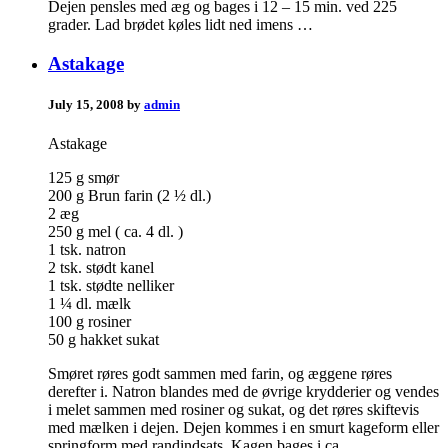
Dejen pensles med æg og bages i 12 – 15 min. ved 225
grader. Lad brødet køles lidt ned imens …
Astakage
July 15, 2008 by
admin
Astakage
125 g smør
200 g Brun farin (2 ½ dl.)
2 æg
250 g mel ( ca. 4 dl. )
1 tsk. natron
2 tsk. stødt kanel
1 tsk. stødte nelliker
1 ¼ dl. mælk
100 g rosiner
50 g hakket sukat
Smøret røres godt sammen med farin, og æggene røres
derefter i. Natron blandes med de øvrige krydderier og vendes
i melet sammen med rosiner og sukat, og det røres skiftevis
med mælken i dejen. Dejen kommes i en smurt kageform eller
springform med randindsats. Kagen bages i ca. …