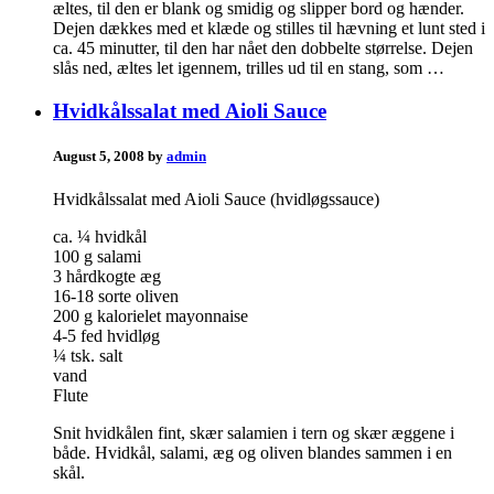
æltes, til den er blank og smidig og slipper bord og hænder.
Dejen dækkes med et klæde og stilles til hævning et lunt sted i
ca. 45 minutter, til den har nået den dobbelte størrelse. Dejen
slås ned, æltes let igennem, trilles ud til en stang, som …
Hvidkålssalat med Aioli Sauce
August 5, 2008 by
admin
Hvidkålssalat med Aioli Sauce (hvidløgssauce)
ca. ¼ hvidkål
100 g salami
3 hårdkogte æg
16-18 sorte oliven
200 g kalorielet mayonnaise
4-5 fed hvidløg
¼ tsk. salt
vand
Flute
Snit hvidkålen fint, skær salamien i tern og skær æggene i
både. Hvidkål, salami, æg og oliven blandes sammen i en
skål.