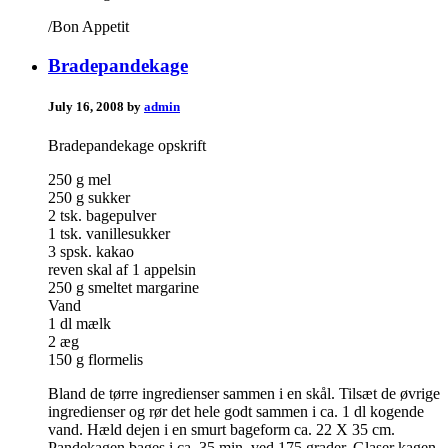
/Bon Appetit
Bradepandekage
July 16, 2008 by
admin
Bradepandekage opskrift
250 g mel
250 g sukker
2 tsk. bagepulver
1 tsk. vanillesukker
3 spsk. kakao
reven skal af 1 appelsin
250 g smeltet margarine
Vand
1 dl mælk
2 æg
150 g flormelis
Bland de tørre ingredienser sammen i en skål. Tilsæt de øvrige
ingredienser og rør det hele godt sammen i ca. 1 dl kogende
vand. Hæld dejen i en smurt bageform ca. 22 X 35 cm.
Pandekagen bages i ca. 35 min. ved 175 grader. Glaser kagen