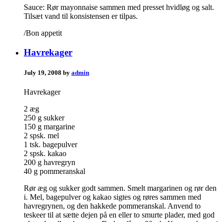
Sauce: Rør mayonnaise sammen med presset hvidløg og salt.
Tilsæt vand til konsistensen er tilpas.
/Bon appetit
Havrekager
July 19, 2008 by
admin
Havrekager
2 æg
250 g sukker
150 g margarine
2 spsk. mel
1 tsk. bagepulver
2 spsk. kakao
200 g havregryn
40 g pommeranskal
Rør æg og sukker godt sammen. Smelt margarinen og rør den
i. Mel, bagepulver og kakao sigtes og røres sammen med
havregrynen, og den hakkede pommeranskal. Anvend to
teskeer til at sætte dejen på en eller to smurte plader, med god