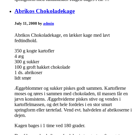
Abrikos Chokoladekage
July 11, 2008 by
admin
Abrikos Chokoladekage, en lækker kage med lavt
fedtindhold.
350 g kogte kartofler
4 æg
300 g sukker
100 g groft hakket chokolade
1 ds. abrikoser
lidt smør
Æggeblommer og sukker piskes godt sammen. Kartoflerne
moses og røres i sammen med chokoladen, til massen får en
jævn konsistens. Æggehviderne piskes stive og vendes i
kartoffelmassen, og det hele fordeles i en stor smurt
springform eller tærtefad. Vend evt. halvdelen af abrikoserne i
dejen.
Kagen bages i 1 time ved 180 grader.