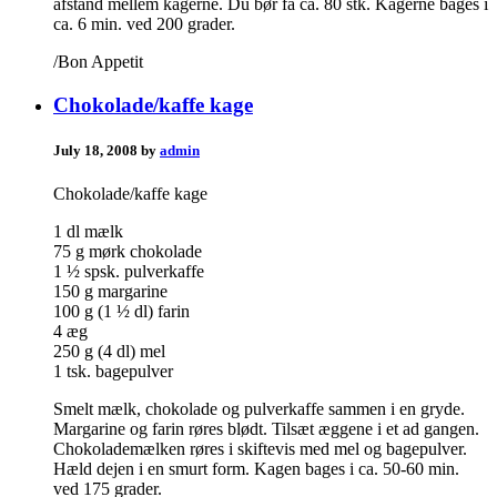
afstand mellem kagerne. Du bør få ca. 80 stk. Kagerne bages i
ca. 6 min. ved 200 grader.
/Bon Appetit
Chokolade/kaffe kage
July 18, 2008 by
admin
Chokolade/kaffe kage
1 dl mælk
75 g mørk chokolade
1 ½ spsk. pulverkaffe
150 g margarine
100 g (1 ½ dl) farin
4 æg
250 g (4 dl) mel
1 tsk. bagepulver
Smelt mælk, chokolade og pulverkaffe sammen i en gryde.
Margarine og farin røres blødt. Tilsæt æggene i et ad gangen.
Chokolademælken røres i skiftevis med mel og bagepulver.
Hæld dejen i en smurt form. Kagen bages i ca. 50-60 min.
ved 175 grader.