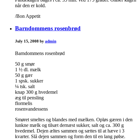
når den er kold.
/Bon Appetit
Barndommens rosenbrød
July 15, 2008 by
admin
Barndommens rosenbrød
50 g smør
1 ½ dl. mælk
50 g gær
1 spsk. sukker
¼ tsk. salt
knap 300 g hvedemel
æg til pensling
flormelis
rosenvandessens
Smøret smeltes og blandes med mælken. Opløs gæren i den
lunkne mælk og tilsæt dernæst sukker, salt og ca. 300 g
hvedemel. Dejen æltes sammen og sættes til at hæve i 3
kvarter. Slå dejen sammen og form den til en lang pølse.