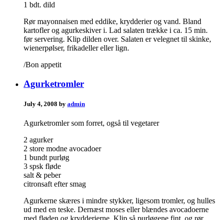
1 bdt. dild
Rør mayonnaisen med eddike, krydderier og vand. Bland
kartofler og agurkeskiver i. Lad salaten trække i ca. 15 min.
før servering. Klip dilden over. Salaten er velegnet til skinke,
wienerpølser, frikadeller eller lign.
/Bon appetit
Agurketromler
July 4, 2008 by
admin
Agurketromler som forret, også til vegetarer
2 agurker
2 store modne avocadoer
1 bundt purløg
3 spsk fløde
salt & peber
citronsaft efter smag
Agurkerne skæres i mindre stykker, ligesom tromler, og hulles
ud med en teske. Dernæst moses eller blændes avocadoerne
med fløden og krydderierne. Klip så purløgene fint, og rør