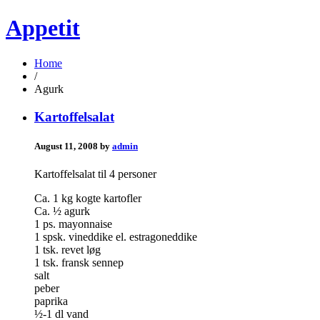
Appetit
Home
/
Agurk
Kartoffelsalat
August 11, 2008 by
admin
Kartoffelsalat til 4 personer
Ca. 1 kg kogte kartofler
Ca. ½ agurk
1 ps. mayonnaise
1 spsk. vineddike el. estragoneddike
1 tsk. revet løg
1 tsk. fransk sennep
salt
peber
paprika
½-1 dl vand