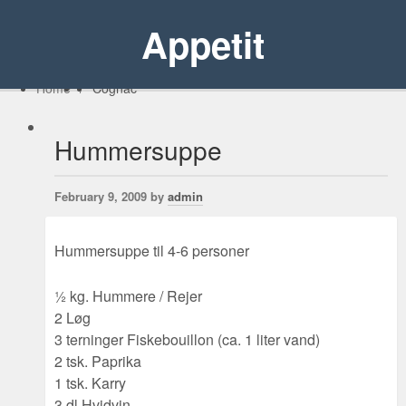
Appetit
Home
/
Cognac
Hummersuppe
February 9, 2009 by
admin
Hummersuppe til 4-6 personer
½ kg. Hummere / Rejer
2 Løg
3 terninger Fiskebouillon (ca. 1 liter vand)
2 tsk. Paprika
1 tsk. Karry
3 dl Hvidvin