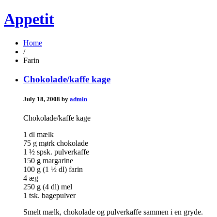
Appetit
Home
/
Farin
Chokolade/kaffe kage
July 18, 2008 by
admin
Chokolade/kaffe kage
1 dl mælk
75 g mørk chokolade
1 ½ spsk. pulverkaffe
150 g margarine
100 g (1 ½ dl) farin
4 æg
250 g (4 dl) mel
1 tsk. bagepulver
Smelt mælk, chokolade og pulverkaffe sammen i en gryde.