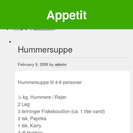
Appetit
Home
/
Fiskebouillon
Hummersuppe
February 9, 2009 by
admin
Hummersuppe til 4-6 personer
½ kg. Hummere / Rejer
2 Løg
3 terninger Fiskebouillon (ca. 1 liter vand)
2 tsk. Paprika
1 tsk. Karry
3 dl Hvidvin