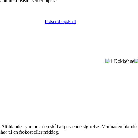
d til konsistensen er tilpas.
Indsend opskrift
r. Alt blandes sammen i en skål af passende størrelse. Marinaden blande
hør til en frokost eller middag.