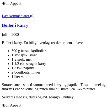
/Bon Appetit
Læs kommentarer
(0)
Boller i karry
juli 4, 2008
Boller i karry. En billig hverdagsret der er nem at lave.
500 g frosne kødboller
1 stor spsk. smør
1-2 spsk. mel
1 1/2 tsk. strøgen karry
1/2 tsk. paprika
2 bouillonterninger
1 liter vand
Smøret smeltes med sammen med karry og paprika. Tilsæt nu mel og pi
tilsættes kødbollerne, og retten skal nu simre i ca. 5-6 minutter.
Serveres med ris, flutes og evt. Mango Chutney
/Bon Appetit