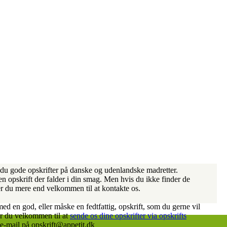
 du gode opskrifter på danske og udenlandske madretter.
en opskrift der falder i din smag. Men hvis du ikke finder de
 er du mere end velkommen til at kontakte os.
ed en god, eller måske en fedtfattig, opskrift, som du gerne vil
er du velkommen til at
sende os dine opskrifter via opskrifts
a e-mail på opskrift@appetit.dk