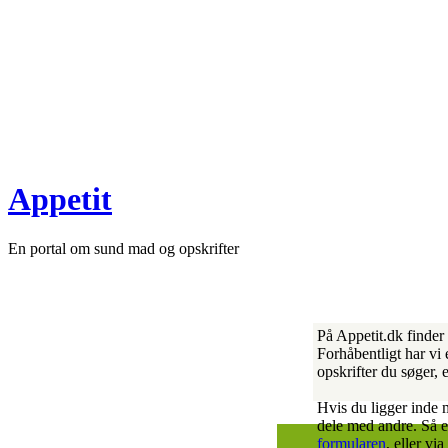
Appetit
En portal om sund mad og opskrifter
På Appetit.dk finder
Forhåbentligt har vi 
opskrifter du søger,
Hvis du ligger inde m
dele med andre. Så 
formularen
, eller vi