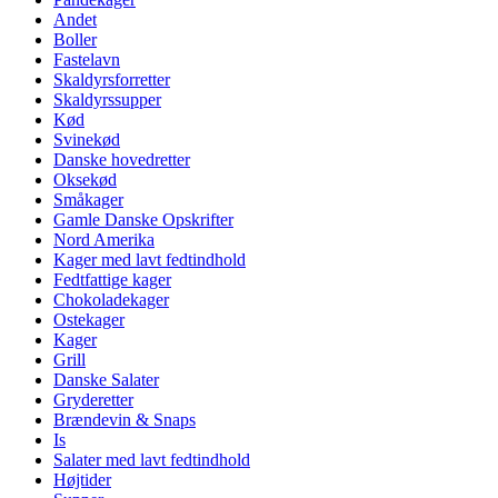
Andet
Boller
Fastelavn
Skaldyrsforretter
Skaldyrssupper
Kød
Svinekød
Danske hovedretter
Oksekød
Småkager
Gamle Danske Opskrifter
Nord Amerika
Kager med lavt fedtindhold
Fedtfattige kager
Chokoladekager
Ostekager
Kager
Grill
Danske Salater
Gryderetter
Brændevin & Snaps
Is
Salater med lavt fedtindhold
Højtider