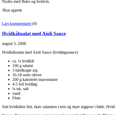
Nydes med flutes og hvidvin.
/Bon appetit
Læs kommentarer
(0)
Hvidkålssalat med Aioli Sauce
august 5, 2008
Hvidkålssalat med Aioli Sauce (hvidløgssauce)
ca. ¼ hvidkål
100 g salami
3 hårdkogte æg
16-18 sorte oliven
200 g kalorielet mayonnaise
4-5 fed hvidløg
¼ tsk. salt
vand
Flute
Snit hvidkålen fint, skær salamien i tern og skær æggene i både. Hvid