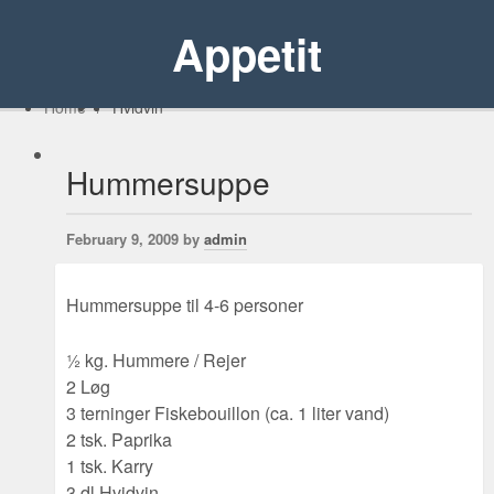
Appetit
Home
/
Hvidvin
Hummersuppe
February 9, 2009 by
admin
Hummersuppe til 4-6 personer
½ kg. Hummere / Rejer
2 Løg
3 terninger Fiskebouillon (ca. 1 liter vand)
2 tsk. Paprika
1 tsk. Karry
3 dl Hvidvin