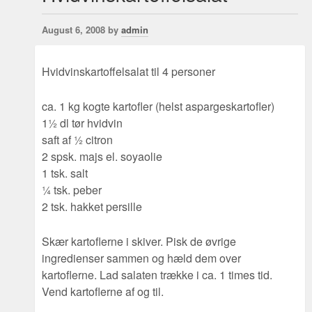
August 6, 2008 by
admin
Hvidvinskartoffelsalat til 4 personer
ca. 1 kg kogte kartofler (helst aspargeskartofler)
1½ dl tør hvidvin
saft af ½ citron
2 spsk. majs el. soyaolie
1 tsk. salt
¼ tsk. peber
2 tsk. hakket persille
Skær kartoflerne i skiver. Pisk de øvrige
ingredienser sammen og hæld dem over
kartoflerne. Lad salaten trække i ca. 1 times tid.
Vend kartoflerne af og til.