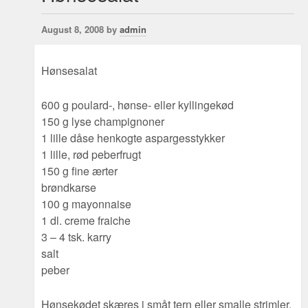
August 8, 2008 by
admin
Hønsesalat
600 g poulard-, hønse- eller kyllingekød
150 g lyse champignoner
1 lille dåse henkogte aspargesstykker
1 lille, rød peberfrugt
150 g fine ærter
brøndkarse
100 g mayonnaise
1 dl. creme fraiche
3 – 4 tsk. karry
salt
peber
Hønsekødet skæres i småt tern eller smalle strimler.