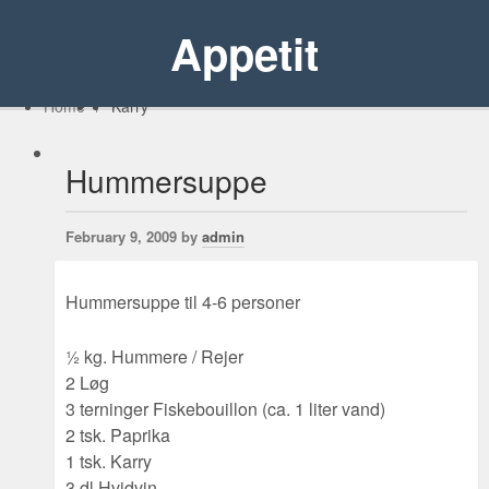
Appetit
Home
/
Karry
Hummersuppe
February 9, 2009 by
admin
Hummersuppe til 4-6 personer
½ kg. Hummere / Rejer
2 Løg
3 terninger Fiskebouillon (ca. 1 liter vand)
2 tsk. Paprika
1 tsk. Karry
3 dl Hvidvin