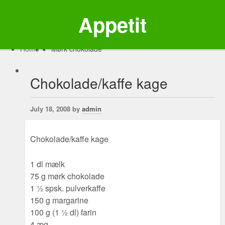
Appetit
Home
/
Mørk chokolade
Chokolade/kaffe kage
July 18, 2008 by
admin
Chokolade/kaffe kage
1 dl mælk
75 g mørk chokolade
1 ½ spsk. pulverkaffe
150 g margarine
100 g (1 ½ dl) farin
4 æg