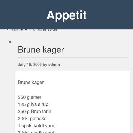
Appetit
Home
/
Pomeransskal
Brune kager
July 16, 2008 by
admin
Brune kager
250 g smør
125 g lys sirup
250 g Brun farin
2 tsk. potaske
1 spsk. koldt vand
3 tsk., stødt kanel