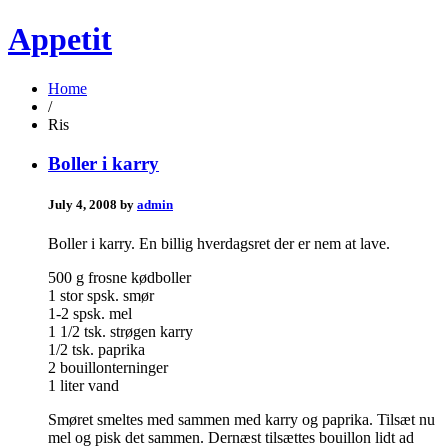
Appetit
Home
/
Ris
Boller i karry
July 4, 2008 by
admin
Boller i karry. En billig hverdagsret der er nem at lave.
500 g frosne kødboller
1 stor spsk. smør
1-2 spsk. mel
1 1/2 tsk. strøgen karry
1/2 tsk. paprika
2 bouillonterninger
1 liter vand
Smøret smeltes med sammen med karry og paprika. Tilsæt nu
mel og pisk det sammen. Dernæst tilsættes bouillon lidt ad