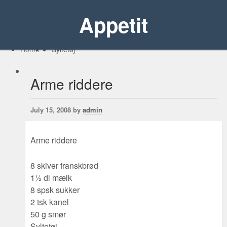
Appetit
Home
/
Syltetøj
Arme riddere
July 15, 2008 by
admin
Arme riddere
8 skiver franskbrød
1½ dl mælk
8 spsk sukker
2 tsk kanel
50 g smør
Syltetøj