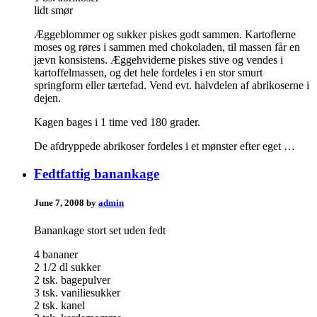
lidt smør
Æggeblommer og sukker piskes godt sammen. Kartoflerne
moses og røres i sammen med chokoladen, til massen får en
jævn konsistens. Æggehviderne piskes stive og vendes i
kartoffelmassen, og det hele fordeles i en stor smurt
springform eller tærtefad. Vend evt. halvdelen af abrikoserne i
dejen.
Kagen bages i 1 time ved 180 grader.
De afdryppede abrikoser fordeles i et mønster efter eget …
Fedtfattig banankage
June 7, 2008 by
admin
Banankage stort set uden fedt
4 bananer
2 1/2 dl sukker
2 tsk. bagepulver
3 tsk. vaniliesukker
2 tsk. kanel