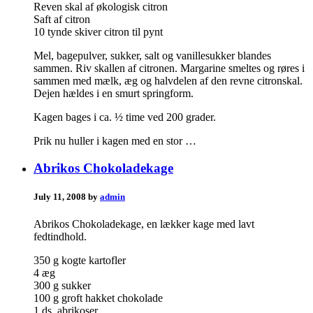
Reven skal af økologisk citron
Saft af citron
10 tynde skiver citron til pynt
Mel, bagepulver, sukker, salt og vanillesukker blandes
sammen. Riv skallen af citronen. Margarine smeltes og røres i
sammen med mælk, æg og halvdelen af den revne citronskal.
Dejen hældes i en smurt springform.
Kagen bages i ca. ½ time ved 200 grader.
Prik nu huller i kagen med en stor …
Abrikos Chokoladekage
July 11, 2008 by
admin
Abrikos Chokoladekage, en lækker kage med lavt
fedtindhold.
350 g kogte kartofler
4 æg
300 g sukker
100 g groft hakket chokolade
1 ds. abrikoser