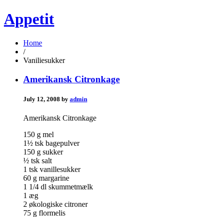
Appetit
Home
/
Vaniliesukker
Amerikansk Citronkage
July 12, 2008 by
admin
Amerikansk Citronkage
150 g mel
1½ tsk bagepulver
150 g sukker
½ tsk salt
1 tsk vanillesukker
60 g margarine
1 1/4 dl skummetmælk
1 æg
2 økologiske citroner
75 g flormelis