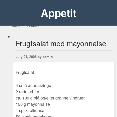
Appetit
Home
/
Vindruer
Frugtsalat med mayonnaise
July 21, 2008 by
admin
Frugtsalat
4 små ananasringe
2 røde æbler
ca. 100 g blå og/eller grønne vindruer
150 g mayonnaise
1 spsk. citronsaft
50 g valnøddekerner