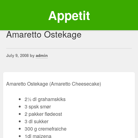
Appetit
Amaretto Ostekage
July 9, 2008 by
admin
Amaretto Ostekage (Amaretto Cheesecake)
2½ dl grahamskiks
3 spsk smør
2 pakker flødeost
3 dl sukker
300 g cremefraiche
1dl maizena