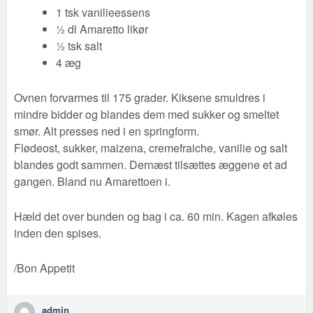
1 tsk vanilieessens
½ dl Amaretto likør
½ tsk salt
4 æg
Ovnen forvarmes til 175 grader. Kiksene smuldres i
mindre bidder og blandes dem med sukker og smeltet
smør. Alt presses ned i en springform.
Flødeost, sukker, maizena, cremefraiche, vanilie og salt
blandes godt sammen. Dernæst tilsættes æggene et ad
gangen. Bland nu Amarettoen i.
Hæld det over bunden og bag i ca. 60 min. Kagen afkøles
inden den spises.
/Bon Appetit
admin