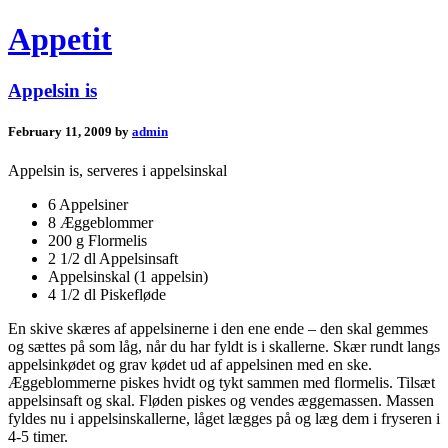
Appetit
Appelsin is
February 11, 2009 by
admin
Appelsin is, serveres i appelsinskal
6 Appelsiner
8 Æggeblommer
200 g Flormelis
2 1/2 dl Appelsinsaft
Appelsinskal (1 appelsin)
4 1/2 dl Piskefløde
En skive skæres af appelsinerne i den ene ende – den skal gemmes
og sættes på som låg, når du har fyldt is i skallerne. Skær rundt langs
appelsinkødet og grav kødet ud af appelsinen med en ske.
Æggeblommerne piskes hvidt og tykt sammen med flormelis. Tilsæt
appelsinsaft og skal. Fløden piskes og vendes æggemassen. Massen
fyldes nu i appelsinskallerne, låget lægges på og læg dem i fryseren i
4-5 timer.