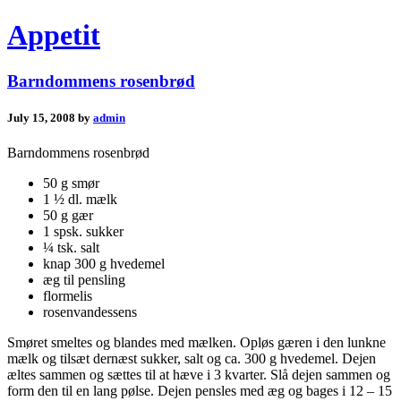
Appetit
Barndommens rosenbrød
July 15, 2008 by
admin
Barndommens rosenbrød
50 g smør
1 ½ dl. mælk
50 g gær
1 spsk. sukker
¼ tsk. salt
knap 300 g hvedemel
æg til pensling
flormelis
rosenvandessens
Smøret smeltes og blandes med mælken. Opløs gæren i den lunkne
mælk og tilsæt dernæst sukker, salt og ca. 300 g hvedemel. Dejen
æltes sammen og sættes til at hæve i 3 kvarter. Slå dejen sammen og
form den til en lang pølse. Dejen pensles med æg og bages i 12 – 15