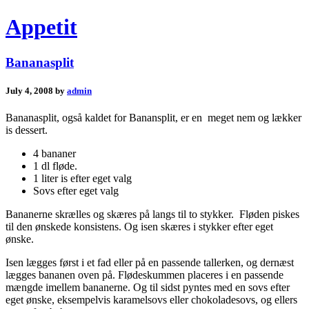
Appetit
Bananasplit
July 4, 2008 by
admin
Bananasplit, også kaldet for Banansplit, er en meget nem og lækker
is dessert.
4 bananer
1 dl fløde.
1 liter is efter eget valg
Sovs efter eget valg
Bananerne skrælles og skæres på langs til to stykker. Fløden piskes
til den ønskede konsistens. Og isen skæres i stykker efter eget
ønske.
Isen lægges først i et fad eller på en passende tallerken, og dernæst
lægges bananen oven på. Flødeskummen placeres i en passende
mængde imellem bananerne. Og til sidst pyntes med en sovs efter
eget ønske, eksempelvis karamelsovs eller chokoladesovs, og ellers