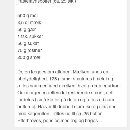
Fastelavnsboller (ca. 25 stk.)
500 g mel
3,5 dl mælk
50 g gær
1 tsk. sukker
50 g sukat
75 g rosiner
250 g smør
Dejen lægges om aftenen. Mælken lunes en
ubetydelighed. 125 g smør smuldres i melet og
æltes sammen med mælken, hvor gæren er udrørt.
Om morgenen æltes det resterende smør i, det
fordeles i små klatter på dejen og rulles ud som
butterdej. Hæver til dobbelt størrelse og slås ned
med kagerullen. Trilles ud til ca. 25 boller.
Efterhæves, pensles med æg og bages …