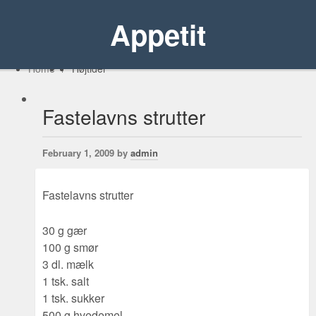
Appetit
Home
/
Højtider
Fastelavns strutter
February 1, 2009 by
admin
Fastelavns strutter
30 g gær
100 g smør
3 dl. mælk
1 tsk. salt
1 tsk. sukker
500 g hvedemel