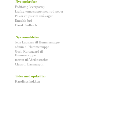
Nye opskrifter
Fedtfattig leverpostej
kraftig tomatsuppe med rød peber
Poker chips som småkager
Engelsk bøf
Dansk Gullasch
Nye anmeldelser
Jette Laustsen
til
Hummersuppe
admin
til
Hummersuppe
Gurli Kortegaard
til
Hummersuppe
martin
til
Abrikossorbet
Claus
til
Bananasplit
Sider med opskrifter
Karolines køkken