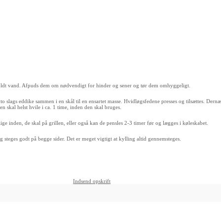
 koldt vand. Afpuds dem om nødvendigt for hinder og sener og tør dem omhyggeligt.
o slags eddike sammen i en skål til en ensartet masse. Hvidløgsfedene presses og tilsættes. Dernæs
 skal helst hvile i ca. 1 time, inden den skal bruges.
ge inden, de skal på grillen, eller også kan de pensles 2-3 timer før og lægges i køleskabet.
 og steges godt på begge sider. Det er meget vigtigt at kylling altid gennemsteges.
Indsend opskrift