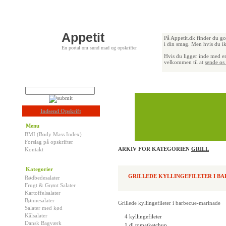
Appetit
På Appetit.dk finder du go
i din smag. Men hvis du ik
En portal om sund mad og opskrifter
Hvis du ligger inde med en
velkommen til at
sende os 
Indsend Opskrift
Menu
BMI (Body Mass Index)
Forslag på opskrifter
ARKIV FOR KATEGORIEN
GRILL
Kontakt
Kategorier
GRILLEDE KYLLINGEFILETER I B
Rødbedesalater
Frugt & Grønt Salater
Kartoffelsalater
Bønnesalater
Grillede kyllingefileter i barbecue-marinade
Salater med kød
Kålsalater
4 kyllingefileter
Dansk Bagværk
1 dl tomatketchup