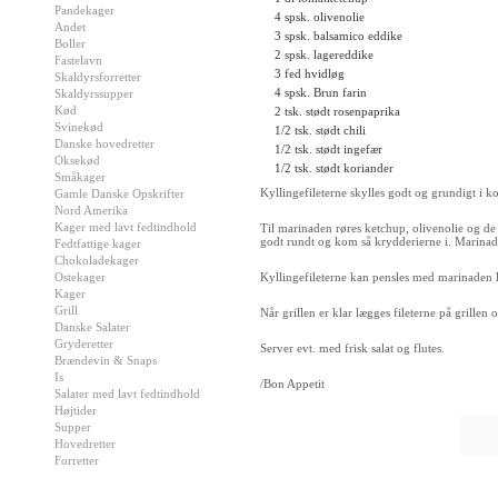
Pandekager
4 spsk. olivenolie
Andet
3 spsk. balsamico eddike
Boller
2 spsk. lagereddike
Fastelavn
3 fed hvidløg
Skaldyrsforretter
4 spsk. Brun farin
Skaldyrssupper
Kød
2 tsk. stødt rosenpaprika
Svinekød
1/2 tsk. stødt chili
Danske hovedretter
1/2 tsk. stødt ingefær
Oksekød
1/2 tsk. stødt koriander
Småkager
Kyllingefileterne skylles godt og grundigt i
Gamle Danske Opskrifter
Nord Amerika
Kager med lavt fedtindhold
Til marinaden røres ketchup, olivenolie og de t
godt rundt og kom så krydderierne i. Marinaden
Fedtfattige kager
Chokoladekager
Ostekager
Kyllingefileterne kan pensles med marinaden li
Kager
Grill
Når grillen er klar lægges fileterne på grillen
Danske Salater
Gryderetter
Server evt. med frisk salat og flutes.
Brændevin & Snaps
Is
/Bon Appetit
Salater med lavt fedtindhold
Højtider
Supper
Hovedretter
Forretter